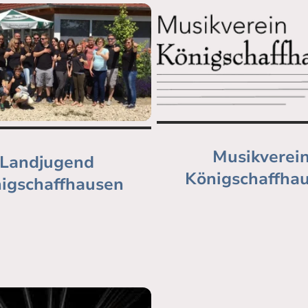
Musikverei
Landjugend
Königschaffha
igschaffhausen