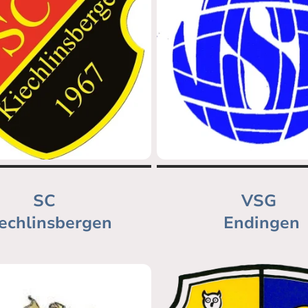
SC
VSG
echlinsbergen
Endingen